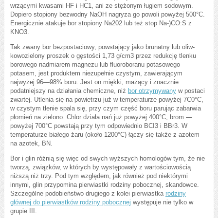
wrzącymi kwasami HF i HC1, ani ze stężonym ługiem sodowym.
Dopiero stopiony bezwodny NaOH nagryza go powoli powyżej 500°C.
Energicznie atakuje bor stopiony Na202 lub też stop Na-)CO:S z
KNO3.
Tak zwany bor bezpostaciowy, powstający jako brunatny lub oliw-
kowozielony proszek o gęstości 1,73 g/cm3 przez redukcję tlenku
borowego nadmiarem magnezu lub fluoroboranu potasowego
potasem, jest produktem niezupełnie czystym, zawierającym
najwyżej 96—98% boru. Jest on miękki, mażący i znacznie
podatniejszy na działania chemiczne, niż
bor otrzymywany
w postaci
zwartej. Utlenia się na powietrzu już w temperaturze powyżej 7C0°C,
w czystym tlenie spala się, przy czym część boru parując zabarwia
płomień na zielono. Chlor działa nań już powyżej 400°C, brom —
powyżej 700°C powstają przy tym odpowiednio BCI3 i BBr3. W
temperaturze białego żaru (około 1200°C) łączy się także z azotem
na azotek, BN.
Bor i glin różnią się więc od swych wyższych homologów tym, że nie
tworzą, związków, w których by występowały z wartościowością
niższą niż trzy. Pod tym względem, jak również pod niektórymi
innymi, glin przypomina pierwiastki rodziny pobocznej, skandowce.
Szczególne podobieństwo drugiego z kolei pierwiastka
rodziny
głównej do pierwiastków rodziny pobocznej
występuje nie tylko w
grupie III.