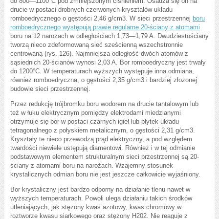
do 800—1100°C pod zmniejszonym ciśnieniem. Osadza się on na
drucie w postaci drobnych czerwonych kryształów układu
romboedrycznego o gęstości 2,46 g/cm3. W sieci przestrzennej
boru
romboedrycznego występują prawie regularne 20-ściany z atomami
boru na 12 narożach w odległościach 1,73—1,79 A. Dwudziestościany
tworzą nieco zdeformowaną sieć sześcienną wszechstronnie
centrowaną (rys. 126). Najmniejsza odległość dwóch atomów z
sąsiednich 20-ścianów wynosi 2,03 A. Bor romboedryczny jest trwały
do 1200°C. W temperaturach wyższych występuje inna odmiana,
również romboedryczna, o gęstości 2,35 g/cm3 i bardziej złożonej
budowie sieci przestrzennej.
Przez redukcję trójbromku boru wodorem na drucie tantalowym lub
też w łuku elektrycznym pomiędzy elektrodami miedzianymi
otrzymuje się bor w postaci czarnych igieł lub płytek układu
tetragonalnego z połyskiem metalicznym, o gęstości 2,31 g/cm3.
Kryształy te nieco przewodzą prąd elektryczny, a pod względem
twardości niewiele ustępują diamentowi. Również i w tej odmianie
podstawowym elementem strukturalnym sieci przestrzennej są 20-
ściany z atomami boru na narożach. Wzajemny stosunek
krystalicznych odmian boru nie jest jeszcze całkowicie wyjaśniony.
Bor krystaliczny jest bardzo odporny na działanie tlenu nawet w
wyższych temperaturach. Powoli ulega działaniu takich środków
utleniających, jak stężony kwas azotowy, kwas chromowy w
roztworze kwasu siarkowego oraz stężony H202. Nie reaguje z