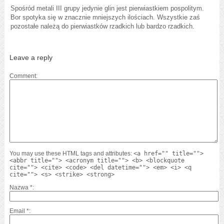
Spośród metali III grupy jedynie glin jest pierwiastkiem pospolitym.
Bor spotyka się w znacznie mniejszych ilościach. Wszystkie zaś
pozostałe należą do pierwiastków rzadkich lub bardzo rzadkich.
Leave a reply
Comment
You may use these HTML tags and attributes:
<a href="" title="">
<abbr title=""> <acronym title=""> <b> <blockquote
cite=""> <cite> <code> <del datetime=""> <em> <i> <q
cite=""> <s> <strike> <strong>
Nazwa
*
Email
*