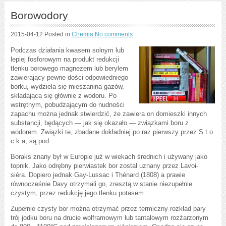
Borowodory
2015-04-12
Posted in
Chemia
No comments
Podczas działania kwasem solnym lub
lepiej fosforowym na produkt redukcji
tlenku borowego magnezem lub berylem
zawierający pewne dości odpowiedniego
borku, wydziela się mieszanina gazów,
składająca się głównie z wodoru. Po
wstrętnym, pobudzającym do nudności
zapachu można jednak stwierdzić, że zawiera on domieszki innych
substancji, będących — jak się okazało — związkami boru z
wodorem. Związki te, zbadane dokładniej po raz pierwszy przez S t o
c k a, są pod
Boraks znany był w Europie już w wiekach średnich i używany jako
topnik. Jako odrębny pierwiastek bor został uznany przez Lavoi-
siéra. Dopiero jednak Gay-Lussac i Thénard (1808) a prawie
równocześnie Davy otrzymali go, zresztą w stanie niezupełnie
czystym, przez redukcję jego tlenku potasem.
Zupełnie czysty bor można otrzymać przez termiczny rozkład pary
trój jodku boru na drucie wolframowym lub tantalowym rozżarzonym