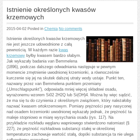
Istnienie określonych kwasów
krzemowych
2015-04-02
Posted in
Chemia
No comments
Istnienie określonych kwasów krzemowych
nie jest jeszcze udowodnione z całą
pewnością. W każdym razie
kwas
krzemowy
byłby kwasem bardzo słabym.
Jak wykazały badania van Bemmelena
(1896), podczas dalszego odwadniania następuje w pewnym
momencie zmętnienie uwodnionej krzemionki, a równocześnie
kurczenie się jej na skutek dalszej utraty wody ustaje. Punkt ten,
nazwany przez van Bemmelena punktem przemiany
(„Umschlagspunkt”), odpowiada mniej więcej składowi osadu,
wyrażonemu wzorem Si02 2H2Q lub Si(OH)4. Można by więc sądzić,
że ma się tu do czynienia z określonym związkiem, który należałoby
nazwać kwasem ortokrzemowym. Pomiary prężności pary nasyconej
nad osadem krzemionki uwodnionej wykazały jednak, że prężność ta
maleje stopniowo w miarę wysychania osadu (rys. 117). Na
przykładzie rozkładu węglanu wapniowego stwierdzono natomiast (§
227), że prężność rozkładowa substancji stałej w określonej
temperaturze zachowuje wartość stałą, dopóki substancja ta nie ulega
całkowitemu rozpadowi.