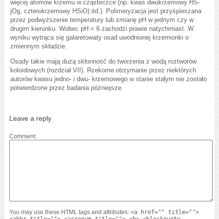
więcej atomów krzemu w cząsteczce (np. kwas dwukrzemowy HS-
jOg, czterokrzemowy HSiO) itd.). Polimeryzacja jest przyśpieszana
przez podwyższenie temperatury lub zmianę pH w jednym czy w
drugim kierunku. Wobec pH = 6 zachodzi prawie natychmiast. W
wyniku wytrąca się galaretowaty osad uwodnionej krzemionki o
zmiennym składzie.
Osady takie mają dużą skłonność do tworzenia z wodą roztworów
koloidowych (rozdział VII). Rzekome otrzymanie przez niektórych
autorów kwasu jedno- i dwu- krzemowego w stanie stałym nie zostało
potwierdzone przez badania późniejsze.
Leave a reply
Comment
You may use these HTML tags and attributes:
<a href="" title="">