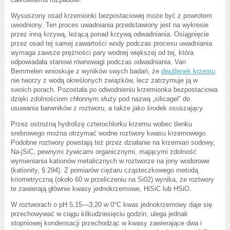
Wysuszony osad krzemionki bezpostaciowej może być z powrotem
uwodniony. Ten proces uwadniania przedstawiony jest na wykresie
przez inną krzywą, leżącą ponad krzywą odwadniania. Osiągnięcie
przez osad tej samej zawartości wody podczas procesu uwadniania
wymaga zawsze prężności pary wodnej większej od tej, która
odpowiadała stanowi równowagi podczas odwadniania. Van
Bemmelen wnioskuje z wyników swych badań, że
dwutlenek krzemu
nie tworzy z wodą określonych związków, lecz zatrzymuje ją w
swoich porach. Pozostała po odwodnieniu krzemionka bezpostaciowa
dzięki zdolnościom chłonnym służy pod nazwą „silicagel” do
usuwania barwników z roztworu, a także jako środek osuszający.
Przez ostrożną hydrolizę czterochlorku krzemu wobec tlenku
srebrowego można otrzymać wodne roztwory kwasu krzemowego.
Podobne roztwory powstają też przez działanie na krzemian sodowy,
Na-jSiC, pewnymi żywicami organicznymi, mającymi zdolność
wymieniania kationów metalicznych w roztworze na jony wodorowe
(kationity, § 294). Z pomiarów ciężaru cząsteczkowego metodą
kriometryczną (około 60 w przeliczeniu na Si02) wynika, że roztwory
te zawierają głównie kwasy jednokrzemowe, HiSiC lub HSiO.
W roztworach o pH 5,15—3,20 w 0°C kwas jednokrzemowy daje się
przechowywać w ciągu kilkudziesięciu godzin, ulega jednak
stopniowej kondensacji przechodząc w kwasy zawierające dwa i