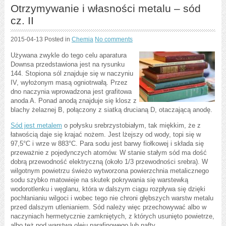
Otrzymywanie i własności metalu – sód
cz. II
2015-04-13
Posted in
Chemia
No comments
Używana zwykle do tego celu aparatura
Downsa przedstawiona jest na rysunku
144. Stopiona sól znajduje się w naczyniu
IV, wyłożonym masą ogniotrwałą. Przez
dno naczynia wprowadzona jest grafitowa
anoda A. Ponad anodą znajduje się klosz z
blachy żelaznej B, połączony z siatką drucianą D, otaczającą anodę.
Sód jest metalem
o połysku srebrzystobiałym, tak miękkim, że z
łatwością daje się krajać nożem. Jest lżejszy od wody, topi się w
97,5°C i wrze w 883°C. Para sodu jest barwy fiołkowej i składa się
przeważnie z pojedynczych atomów. W stanie stałym sód ma dość
dobrą przewodność elektryczną (około 1/3 przewodności srebra). W
wilgotnym powietrzu świeżo wytworzona powierzchnia metalicznego
sodu szybko matowieje na skutek pokrywania się warstewką
wodorotlenku i węglanu, która w dalszym ciągu rozpływa się dzięki
pochłanianiu wilgoci i wobec tego nie chroni głębszych warstw metalu
przed dalszym utlenianiem. Sód należy więc przechowywać albo w
naczyniach hermetycznie zamkniętych, z których usunięto powietrze,
albo też pod warstwą oleju parafinowego lub nafty.